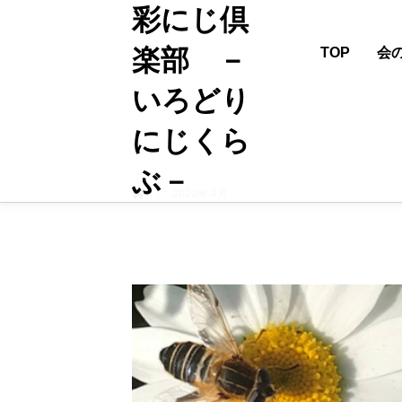
彩にじ倶
楽部 －
TOP
会
いろどり
にじくら
ぶ－
ホーム
2020年 4月