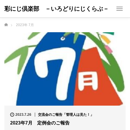
彩にじ倶楽部 －いろどりにじくらぶ－
T
o
g
ホーム
2023年 7月
g
l
e
n
a
v
i
g
a
t
i
o
n
2023.7.26
交流会のご報告「管理人は見た！」
2023年7月 定例会のご報告