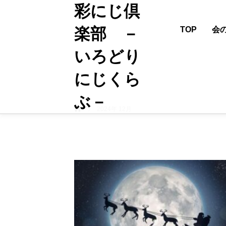
彩にじ倶
楽部 －
TOP
会
いろどり
にじくら
ぶ－
ホーム
2024年 12月