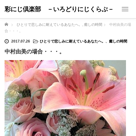
彩にじ倶楽部 －いろどりにじくらぶ－
T
o
g
ホーム
ひとりで悲しみに耐えているあなたへ。
,
癒しの時間
中村由美の場
g
合・・・。
l
e
2017.07.26
ひとりで悲しみに耐えているあなたへ。
、
癒しの時間
n
中村由美の場合・・・。
a
v
i
g
a
t
i
o
n